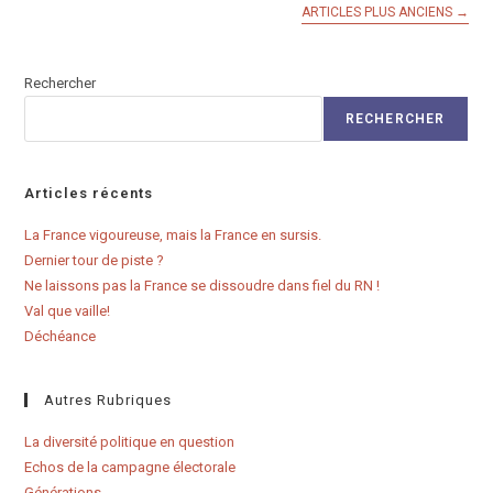
Pouvoir
ARTICLES PLUS ANCIENS
→
Contribuer
Au
Développement
De
Rechercher
La
Santé
RECHERCHER
En
Algérie
Articles récents
La France vigoureuse, mais la France en sursis.
Dernier tour de piste ?
Ne laissons pas la France se dissoudre dans fiel du RN !
Val que vaille!
Déchéance
Autres Rubriques
La diversité politique en question
Echos de la campagne électorale
Générations