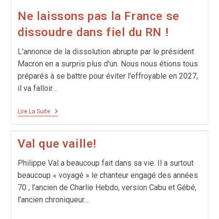
Ne laissons pas la France se
dissoudre dans fiel du RN !
L'annonce de la dissolution abrupte par le président
Macron en a surpris plus d'un. Nous nous étions tous
préparés à se battre pour éviter l'effroyable en 2027,
il va falloir…
Ne
Lire La Suite
Laissons
Pas
La
Val que vaille!
France
Se
Dissoudre
Philippe Val a beaucoup fait dans sa vie. Il a surtout
Dans
Fiel
beaucoup « voyagé » le chanteur engagé des années
Du
70 , l’ancien de Charlie Hebdo, version Cabu et Gébé,
RN !
l’ancien chroniqueur…