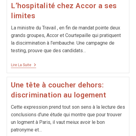
Pour
L’hospitalité chez Accor a ses
Les
Chibanis
limites
La ministre du Travail , en fin de mandat pointe deux
grands groupes, Accor et Courtepaille qui pratiquent
la discirmination à l'embauche. Une campagne de
testing, prouve que des candidats…
L’hospitalité
Lire La Suite
Chez
Accor
A
Une tête à coucher dehors:
Ses
Limites
discrimination au logement
Cette expression prend tout son sens à la lecture des
conclusions d'une étude qui montre que pour trouver
un logment à Paris, il vaut meiux avoir le bon
patronyme et…