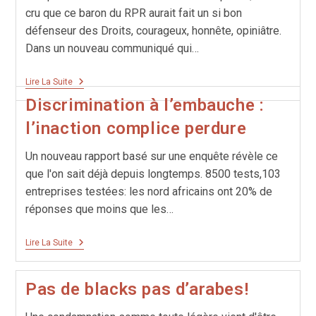
cru que ce baron du RPR aurait fait un si bon
défenseur des Droits, courageux, honnête, opiniâtre.
Dans un nouveau communiqué qui…
Lutte
Lire La Suite
Contre
Discrimination à l’embauche :
Les
Discriminations:
l’inaction complice perdure
Le
Régime
Minceur
Un nouveau rapport basé sur une enquête révèle ce
que l'on sait déjà depuis longtemps. 8500 tests,103
entreprises testées: les nord africains ont 20% de
réponses que moins que les…
Discrimination
Lire La Suite
À
L’embauche :
L’inaction
Pas de blacks pas d’arabes!
Complice
Perdure