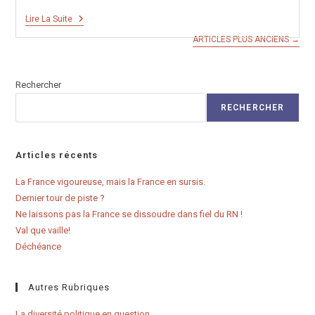
Une
Lire La Suite
Tête
ARTICLES PLUS ANCIENS
→
À
Coucher
Dehors:
Discrimination
Rechercher
Au
Logement
RECHERCHER
Articles récents
La France vigoureuse, mais la France en sursis.
Dernier tour de piste ?
Ne laissons pas la France se dissoudre dans fiel du RN !
Val que vaille!
Déchéance
Autres Rubriques
La diversité politique en question