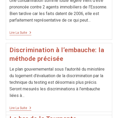
Une condamnation somme toute légère vient d'être
prononcée contre 2 agents immobiliers de l'Essonne.
Bien tardive car les faits datent de 2006, elle est
parfaitement représentative de ce qui peut…
Pas
Lire La Suite
De
Blacks
Pas
Discrimination à l’embauche: la
D’arabes!
méthode précisée
Le plan gouvernemental sous l'autorité du ministère
du logement d'évaluation de la discrimination par la
technique du testing est désormais plus précis.
Seront mesurés les discriminations à l'embauche
liées à…
Discrimination
Lire La Suite
À
L’embauche: