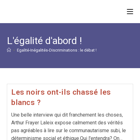
Skip
to
content
L'égalité d'abord !
>
Egalité-Inégalités-Discriminations : le débat !
Les noirs ont-ils chassé les
blancs ?
Une belle interview qui dit franchement les choses,
Arthur Frayer Laleix expose calmement des vérités
pas agréables à lire sur le communautarisme subi, le
déterminisme social et éthique.Qui l'entendra? On…