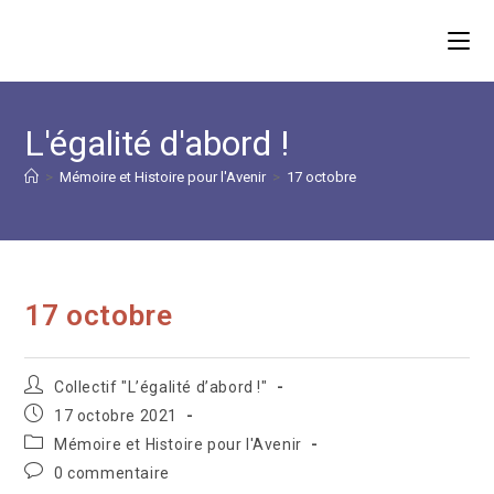
Skip
to
content
L'égalité d'abord !
>
Mémoire et Histoire pour l'Avenir
>
17 octobre
17 octobre
Auteur/autrice
Collectif "L’égalité d’abord !"
de
Publication
17 octobre 2021
la
publiée :
Post
Mémoire et Histoire pour l'Avenir
publication :
category:
Commentaires
0 commentaire
de