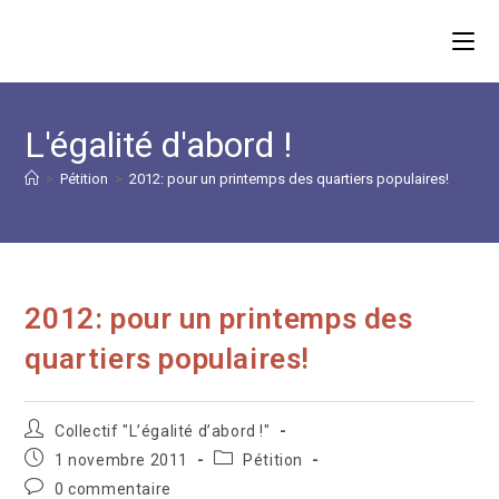
Skip
to
content
L'égalité d'abord !
>
Pétition
>
2012: pour un printemps des quartiers populaires!
2012: pour un printemps des
quartiers populaires!
Auteur/autrice
Collectif "L’égalité d’abord !"
de
Publication
Post
1 novembre 2011
Pétition
la
publiée :
category:
Commentaires
0 commentaire
publication :