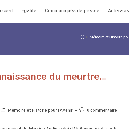
ccueil
Egalité
Communiqués de presse
Anti-raci
>
Mémoire et Histoire pour
onnaissance du meurtre…
Post
Commentaires
Mémoire et Histoire pour l'Avenir
0 commentaire
category:
de
la
publication :
sassinat de Maurice Audin, celui d’Ali Boumendjel, « petit