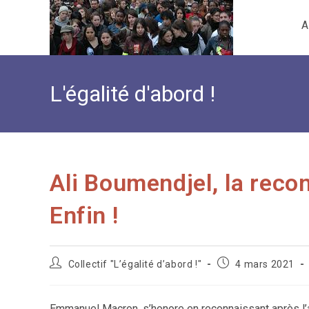
Skip
A
to
content
L'égalité d'abord !
Ali Boumendjel, la rec
Enfin !
Auteur/autrice
Publication
Collectif "L’égalité d’abord !"
4 mars 2021
de
publiée :
la
publication :
Emmanuel Macron, s’honore en reconnaissant après l’as