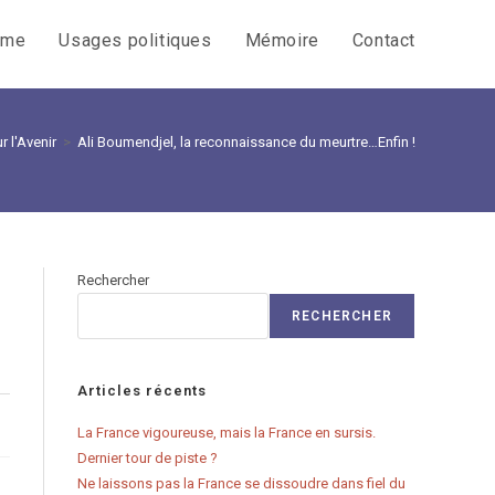
sme
Usages politiques
Mémoire
Contact
 l'Avenir
>
Ali Boumendjel, la reconnaissance du meurtre…Enfin !
Rechercher
RECHERCHER
Articles récents
La France vigoureuse, mais la France en sursis.
Dernier tour de piste ?
Ne laissons pas la France se dissoudre dans fiel du