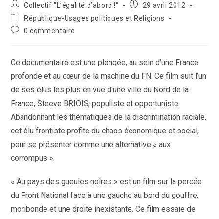
Auteur/autrice
Publication
Collectif "L’égalité d’abord !"
29 avril 2012
de
publiée :
Post
République-Usages politiques et Religions
la
category:
Commentaires
0 commentaire
publication :
de
la
publication :
Ce documentaire est une plongée, au sein d’une France
profonde et au cœur de la machine du FN. Ce film suit l’un
de ses élus les plus en vue d’une ville du Nord de la
France, Steeve BRIOIS, populiste et opportuniste.
Abandonnant les thématiques de la discrimination raciale,
cet élu frontiste profite du chaos économique et social,
pour se présenter comme une alternative « aux
corrompus ».
« Au pays des gueules noires » est un film sur la percée
du Front National face à une gauche au bord du gouffre,
moribonde et une droite inexistante. Ce film essaie de