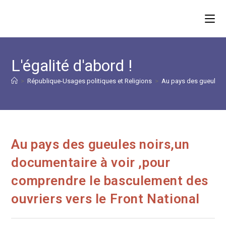
Skip
to
content
L'égalité d'abord !
>
République-Usages politiques et Religions
>
Au pays des gueules n
Au pays des gueules noirs,un
documentaire à voir ,pour
comprendre le basculement des
ouvriers vers le Front National