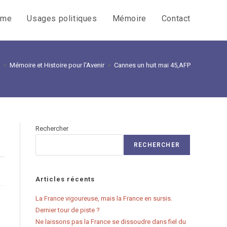
sme
Usages politiques
Mémoire
Contact
>
Mémoire et Histoire pour l'Avenir
>
Cannes un huit mai 45,AFP
Rechercher
RECHERCHER
Articles récents
La France vigoureuse, mais la France en sursis.
Dernier tour de piste ?
Ne laissons pas la France se dissoudre dans fiel du