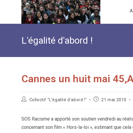
Skip
A
to
content
L'égalité d'abord !
Cannes un huit mai 45,
Auteur/autrice
Publication
Collectif "L’égalité d’abord !"
21 mai 2010
de
publiée :
la
publication :
SOS Racisme a apporté son soutien vendredi au réali
concernant son film « Hors-la-loi », estimant que cela