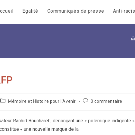
ccueil
Egalité
Communiqués de presse
Anti-raci
AFP
Post
Commentaires
Mémoire et Histoire pour l'Avenir
0 commentaire
category:
de
la
publication :
sateur Rachid Bouchareb, dénonçant une « polémique indigente »
 constitue « une nouvelle marque de la