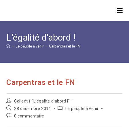
Skip
to
content
L'égalité d'abord !
>
Le peuple à venir
>
Carpentras et le FN
Carpentras et le FN
Auteur/autrice
Collectif "L’égalité d’abord !"
de
Publication
Post
28 décembre 2011
Le peuple à venir
la
publiée :
category:
Commentaires
0 commentaire
publication :
de
la