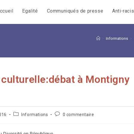
ccueil
Egalité
Communiqués de presse
Anti-raci
>
Informations
>
 culturelle:débat à Montigny
Post
Commentaires
016
Informations
0 commentaire
category:
de
la
publication :
u Diversité en République,