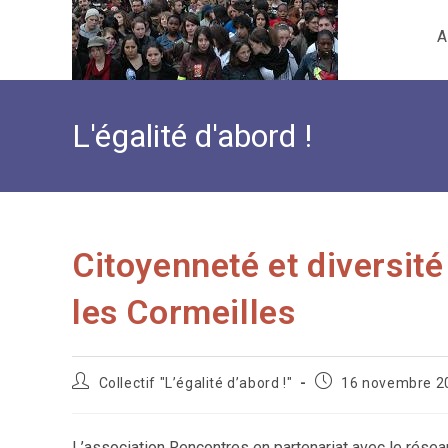
Skip
A
to
content
L'égalité d'abord !
Citoyenneté et diversité
les Cormeilles
Auteur/autrice
Publication
Collectif "L’égalité d’abord !"
16 novembre 2
de
publiée :
la
publication :
L’association Rencontres en partenariat avec le résea