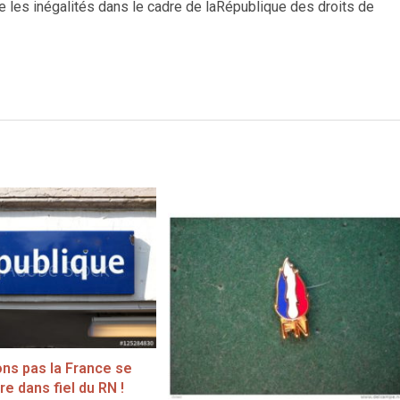
re les inégalités dans le cadre de laRépublique des droits de
ons pas la France se
re dans fiel du RN !