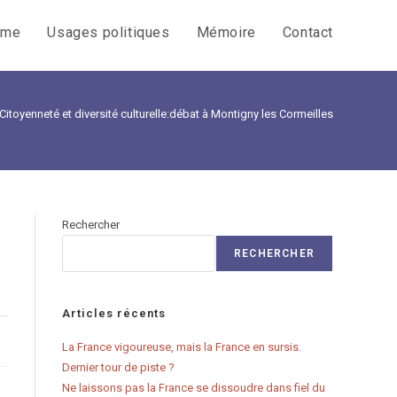
sme
Usages politiques
Mémoire
Contact
Citoyenneté et diversité culturelle:débat à Montigny les Cormeilles
Rechercher
RECHERCHER
Articles récents
La France vigoureuse, mais la France en sursis.
Dernier tour de piste ?
Ne laissons pas la France se dissoudre dans fiel du