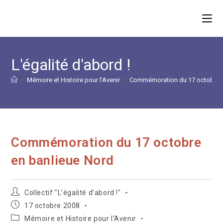
Skip
to
content
L'égalité d'abord !
>
Mémoire et Histoire pour l'Avenir
>
Commémoration du 17 octobre e
Commémoration du 17 octobre
en banlieue Nord
Auteur/autrice
Collectif "L’égalité d’abord !"
de
Publication
17 octobre 2008
la
publiée :
Post
Mémoire et Histoire pour l'Avenir
publication :