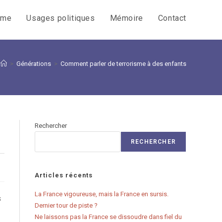
sme
Usages politiques
Mémoire
Contact
>
Générations
>
Comment parler de terrorisme à des enfants
Rechercher
RECHERCHER
Articles récents
La France vigoureuse, mais la France en sursis.
s
Dernier tour de piste ?
Ne laissons pas la France se dissoudre dans fiel du