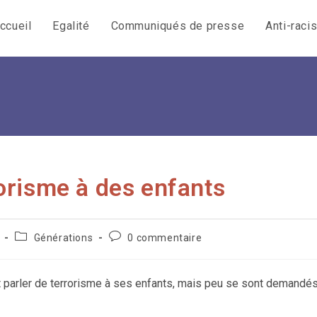
ccueil
Egalité
Communiqués de presse
Anti-raci
orisme à des enfants
Post
Commentaires
Générations
0 commentaire
category:
de
la
publication :
 parler de terrorisme à ses enfants, mais peu se sont demandé