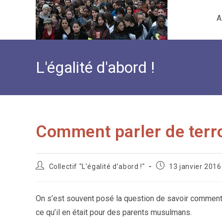
Skip
A
to
content
L'égalité d'abord !
Comment parler de terr
Auteur/autrice
Publication
Collectif "L’égalité d’abord !"
13 janvier 2016
de
publiée :
la
publication :
On s’est souvent posé la question de savoir comment
ce qu’il en était pour des parents musulmans.