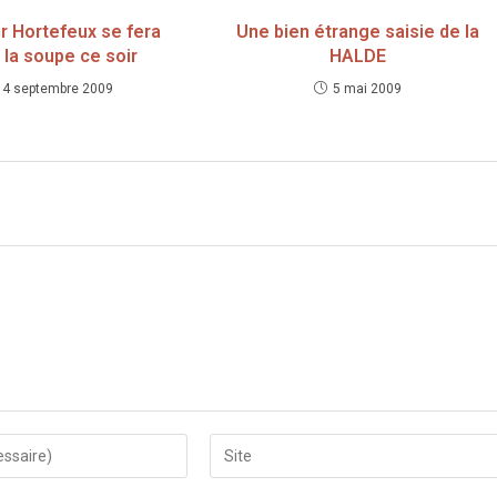
r Hortefeux se fera
Une bien étrange saisie de la
r la soupe ce soir
HALDE
14 septembre 2009
5 mai 2009
Saisir
l’URL