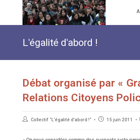
Skip
A
to
content
L'égalité d'abord !
Débat organisé par « Gr
Relations Citoyens Poli
Auteur/autrice
Publication
Collectif "L’égalité d’abord !"
15 juin 2011
de
publiée :
la
publication :
« On nous considère comme des suspects juste parce q