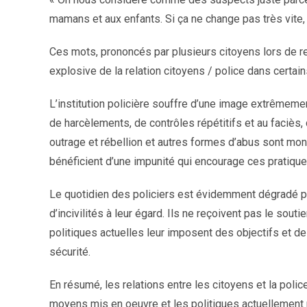
mamans et aux enfants. Si ça ne change pas très vite, ç
Ces mots, prononcés par plusieurs citoyens lors de ren
explosive de la relation citoyens / police dans certain
L’institution policière souffre d’une image extrêmem
de harcèlements, de contrôles répétitifs et au faciès,
outrage et rébellion et autres formes d’abus sont monn
bénéficient d’une impunité qui encourage ces pratiqu
Le quotidien des policiers est évidemment dégradé par
d’incivilités à leur égard. Ils ne reçoivent pas le sout
politiques actuelles leur imposent des objectifs et d
sécurité.
En résumé, les relations entre les citoyens et la polic
moyens mis en oeuvre et les politiques actuellemen