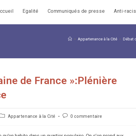
ccueil
Egalité
Communiqués de presse
Anti-raci
>
Appartenance à la Cité
>
Débat o
aine de France »:Plénière
ce
Post
Commentaires
Appartenance à la Cité
0 commentaire
category:
de
la
publication :
u’on habite dans un quartier populaire. On s’en prend aux