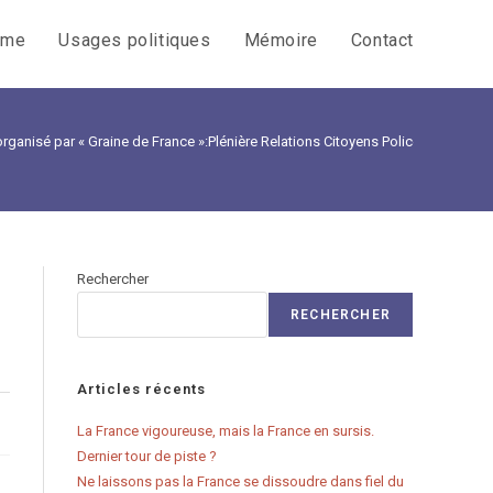
sme
Usages politiques
Mémoire
Contact
rganisé par « Graine de France »:Plénière Relations Citoyens Police
Rechercher
RECHERCHER
Articles récents
La France vigoureuse, mais la France en sursis.
Dernier tour de piste ?
Ne laissons pas la France se dissoudre dans fiel du