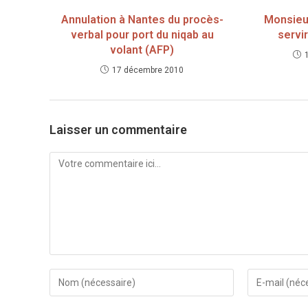
Annulation à Nantes du procès-
Monsieu
verbal pour port du niqab au
servi
volant (AFP)
17 décembre 2010
Laisser un commentaire
Comment
Enter
Enter
your
your