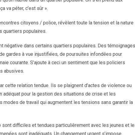
a va péter, c’est sûr ».
contres citoyens / police, révèlent toute la tension et la nature
s quartiers populaires.
ent négative dans certains quartiers populaires. Des témoignage
 de gardes à vue injustifiées, de poursuites infondées pour
aie courante. S’ajoute à ceci un sentiment que les policiers
es abusives.
 cette relation tendue. Ils se plaignent d’actes de violence ou
ien adéquat pour la gestion des situations de crise et les
es modes de travail qui augmentent les tensions sans garantir la
e sont difficiles et tendues particulièrement avec les jeunes et l
t menées sont inadéquats. Un changement urgent s’impose.