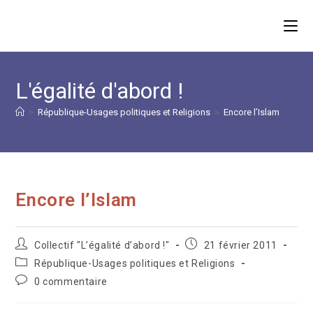
Skip
to
content
L'égalité d'abord !
>
République-Usages politiques et Religions
>
Encore l’Islam
Encore l’Islam
Auteur/autrice
Publication
Collectif "L’égalité d’abord !"
21 février 2011
de
publiée :
Post
République-Usages politiques et Religions
la
category:
Commentaires
0 commentaire
publication :
de
la