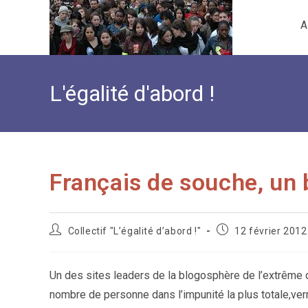
Skip
A
to
content
L'égalité d'abord !
Français de souche, un 
Auteur/autrice
Publication
Collectif "L’égalité d’abord !"
12 février 2012
de
publiée :
la
publication :
Un des sites leaders de la blogosphère de l’extrême d
nombre de personne dans l’impunité la plus totale,ver