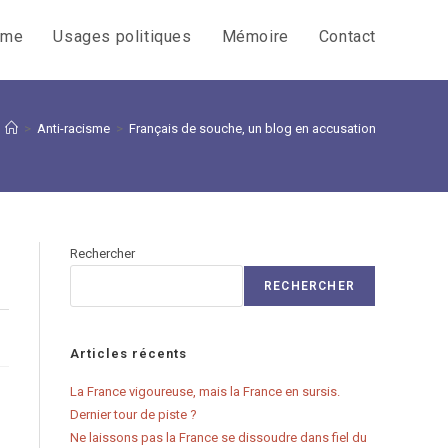
sme
Usages politiques
Mémoire
Contact
>
Anti-racisme
>
Français de souche, un blog en accusation
Rechercher
RECHERCHER
Articles récents
La France vigoureuse, mais la France en sursis.
Dernier tour de piste ?
Ne laissons pas la France se dissoudre dans fiel du