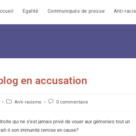
ccueil
Egalité
Communiqués de presse
Anti-raci
blog en accusation
Post
Commentaires
Anti-racisme
0 commentaire
category:
de
la
publication :
roite qui ne s’est jamais privé de vouer aux gémonies tout un
rait-il son immunité remise en cause?