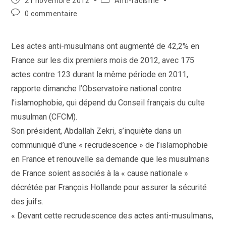
21 novembre 2012
Anti-racisme
la
publiée :
category:
Commentaires
0 commentaire
publication :
de
la
publication :
Les actes anti-musulmans ont augmenté de 42,2% en
France sur les dix premiers mois de 2012, avec 175
actes contre 123 durant la même période en 2011,
rapporte dimanche l’Observatoire national contre
l’islamophobie, qui dépend du Conseil français du culte
musulman (CFCM).
Son président, Abdallah Zekri, s’inquiète dans un
communiqué d’une « recrudescence » de l’islamophobie
en France et renouvelle sa demande que les musulmans
de France soient associés à la « cause nationale »
décrétée par François Hollande pour assurer la sécurité
des juifs.
« Devant cette recrudescence des actes anti-musulmans,