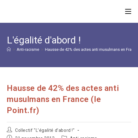
Skip
to
content
L'égalité d'abord !
>
Anti-racisme
>
Hausse de 42% des actes anti musulmans en France (
Hausse de 42% des actes anti
musulmans en France (le
Point.fr)
Auteur/autrice
Collectif "L’égalité d’abord !"
de
Publication
Post