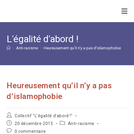
Skip
to
content
L'égalité d'abord !
>
Anti-racisme
>
Heureusement qu’il n’y a pas d’islamophobie
Heureusement qu’il n’y a pas
d’islamophobie
Auteur/autrice
Collectif "L’égalité d’abord !"
de
Publication
Post
20 décembre 2015
Anti-racisme
la
publiée :
category:
Commentaires
0 commentaire
publication :