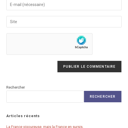
Enter
or
your
username
email
Saisir
to
address
l’URL
comment
to
de
comment
votre
site
(facultatif)
Rechercher
RECHERCHER
Articles récents
La France vigoureuse, mais la France en sursis.