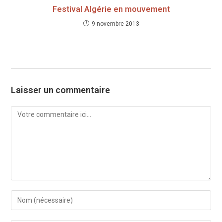
Festival Algérie en mouvement
9 novembre 2013
Laisser un commentaire
Comment
Enter
your
name