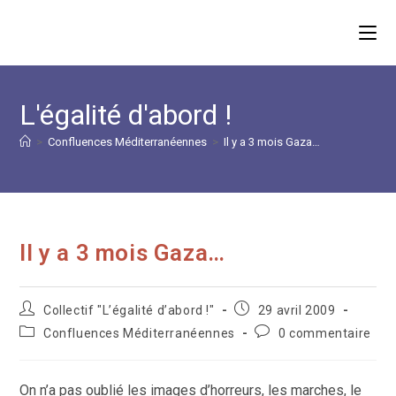
Skip
to
content
L'égalité d'abord !
>
Confluences Méditerranéennes
>
Il y a 3 mois Gaza…
Il y a 3 mois Gaza…
Auteur/autrice
Publication
Collectif "L’égalité d’abord !"
29 avril 2009
de
publiée :
Post
Commentaires
Confluences Méditerranéennes
0 commentaire
la
category:
de
publication :
la
publication :
On n’a pas oublié les images d’horreurs, les marches, le