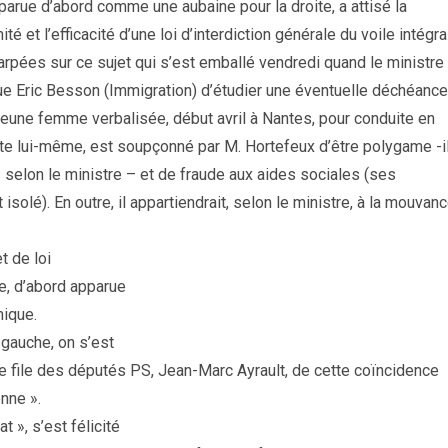
arue d’abord comme une aubaine pour la droite, a attisé la
é et l’efficacité d’une loi d’interdiction générale du voile intégral
arpées sur ce sujet qui s’est emballé vendredi quand le ministre
gue Eric Besson (Immigration) d’étudier une éventuelle déchéance
 jeune femme verbalisée, début avril à Nantes, pour conduite en
sente lui-même, est soupçonné par M. Hortefeux d’être polygame -i
selon le ministre – et de fraude aux aides sociales (ses
olé). En outre, il appartiendrait, selon le ministre, à la mouvan
et de loi
ire, d’abord apparue
mique.
 gauche, on s’est
de file des députés PS, Jean-Marc Ayrault, de cette coïncidence
enne ».
 », s’est félicité