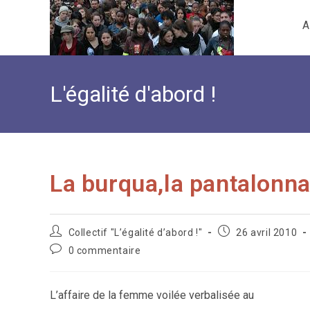
Skip
A
to
content
L'égalité d'abord !
La burqua,la pantalonn
Auteur/autrice
Publication
Collectif "L’égalité d’abord !"
26 avril 2010
de
publiée :
Commentaires
0 commentaire
la
de
publication :
la
publication :
L’affaire de la femme voilée verbalisée au