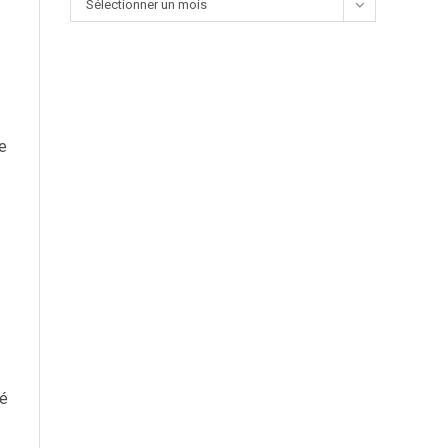
Sélectionner un mois
te
gé