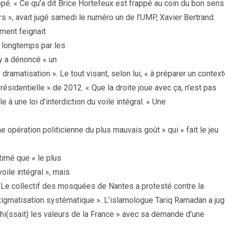
. « Ce qu’a dit Brice Hortefeux est frappé au coin du bon sens
irs », avait jugé samedi le numéro un de l’UMP, Xavier Bertrand.
ment feignait
s longtemps par les
ray a dénoncé « un
dramatisation ». Le tout visant, selon lui, « à préparer un contex
ésidentielle » de 2012. « Que la droite joue avec ça, n’est pas
 à une loi d’interdiction du voile intégral. « Une
opération politicienne du plus mauvais goût » qui « fait le jeu
imé que « le plus
voile intégral », mais
 ». Le collectif des mosquées de Nantes a protesté contre la
 stigmatisation systématique ». L’islamologue Tariq Ramadan a ju
hi(ssait) les valeurs de la France » avec sa demande d’une