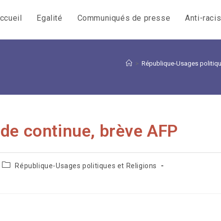
ccueil
Egalité
Communiqués de presse
Anti-raci
>
République-Usages politiqu
ade continue, brève AFP
Post
République-Usages politiques et Religions
category: