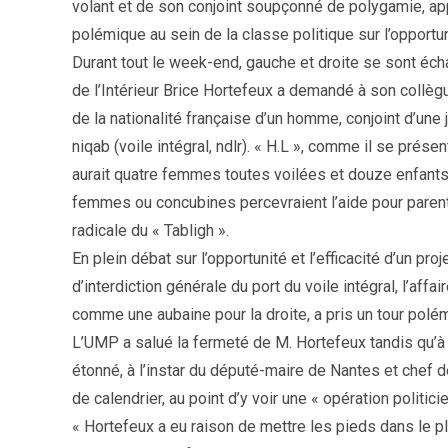
volant et de son conjoint soupçonné de polygamie, app
polémique au sein de la classe politique sur l’opportunit
Durant tout le week-end, gauche et droite se sont éch
de l’Intérieur Brice Hortefeux a demandé à son collè
de la nationalité française d’un homme, conjoint d’une
niqab (voile intégral, ndlr). « H.L », comme il se pré
aurait quatre femmes toutes voilées et douze enfants 
femmes ou concubines percevraient l’aide pour parent is
radicale du « Tabligh ».
En plein débat sur l’opportunité et l’efficacité d’un proj
d’interdiction générale du port du voile intégral, l’affa
comme une aubaine pour la droite, a pris un tour polé
L’UMP a salué la fermeté de M. Hortefeux tandis qu’à
étonné, à l’instar du député-maire de Nantes et chef 
de calendrier, au point d’y voir une « opération politici
« Hortefeux a eu raison de mettre les pieds dans le plat