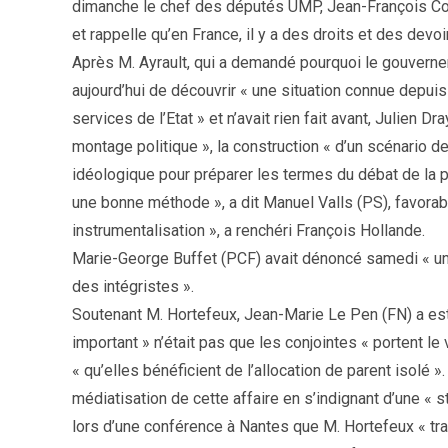
dimanche le chef des députés UMP, Jean-François Copé
et rappelle qu’en France, il y a des droits et des devo
Après M. Ayrault, qui a demandé pourquoi le gouverne
aujourd’hui de découvrir « une situation connue depui
services de l’Etat » et n’avait rien fait avant, Julien D
montage politique », la construction « d’un scénario de 
idéologique pour préparer les termes du débat de la pr
une bonne méthode », a dit Manuel Valls (PS), favorable
instrumentalisation », a renchéri François Hollande.
Marie-George Buffet (PCF) avait dénoncé samedi « une 
des intégristes ».
Soutenant M. Hortefeux, Jean-Marie Le Pen (FN) a est
important » n’était pas que les conjointes « portent le 
« qu’elles bénéficient de l’allocation de parent isolé
médiatisation de cette affaire en s’indignant d’une «
lors d’une conférence à Nantes que M. Hortefeux « tra