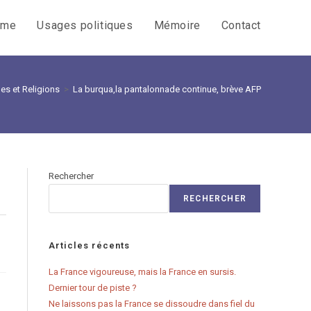
sme
Usages politiques
Mémoire
Contact
es et Religions
>
La burqua,la pantalonnade continue, brève AFP
Rechercher
RECHERCHER
Articles récents
La France vigoureuse, mais la France en sursis.
Dernier tour de piste ?
Ne laissons pas la France se dissoudre dans fiel du