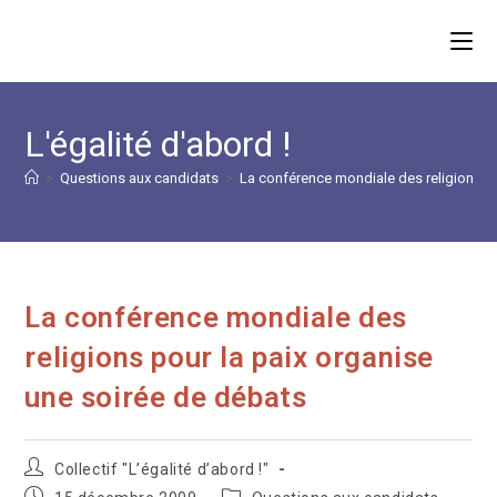
Skip
to
content
L'égalité d'abord !
>
Questions aux candidats
>
La conférence mondiale des religions po
La conférence mondiale des
religions pour la paix organise
une soirée de débats
Auteur/autrice
Collectif "L’égalité d’abord !"
de
Publication
Post