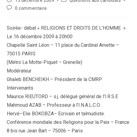
15 décembre 2009
Questions aux candidats
la
publiée :
category:
Commentaires
0 commentaire
publication :
de
la
publication :
Soirée- débat « RELIGIONS ET DROITS DE L’HOMME »
Le 16 décembre 2009 à 20h00
Chapelle Saint Léon – 11 place du Cardinal Amette –
75015 PARIS
(Métro La Motte-Piquet – Grenelle)
Modérateur
Ghaleb BENCHEIKH – Président de la CMRP
Intervenants
Maurice RIEUTORD – s.j. délégué général de l’I.R.S.E
Mahmoud AZAB – Professeur à l’I.N.A.L.C.O.
Hervé–Elie BOKOBZA– Ecrivain et talmudiste.
Conférence mondiale des Religions pour la Paix – France
8 bis rue Jean Bart – 75006 – Paris