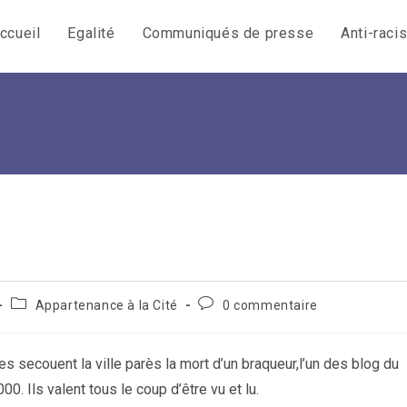
ccueil
Egalité
Communiqués de presse
Anti-raci
Post
Commentaires
Appartenance à la Cité
0 commentaire
category:
de
la
publication :
s secouent la ville parès la mort d’un braqueur,l’un des blog du
. Ils valent tous le coup d’être vu et lu.