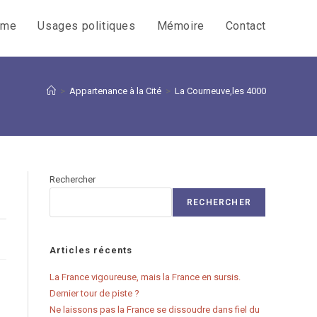
sme
Usages politiques
Mémoire
Contact
>
Appartenance à la Cité
>
La Courneuve,les 4000
Rechercher
RECHERCHER
Articles récents
La France vigoureuse, mais la France en sursis.
Dernier tour de piste ?
Ne laissons pas la France se dissoudre dans fiel du