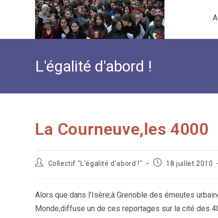
Skip
A
to
content
L'égalité d'abord !
La Courneuve,les 4000
Auteur/autrice
Publication
Collectif "L’égalité d’abord !"
18 juillet 2010
de
publiée :
la
publication :
Alors que dans l’Isère,à Grenoble des émeutes urbaine
Monde,diffuse un de ces reportages sur la cité des 4000