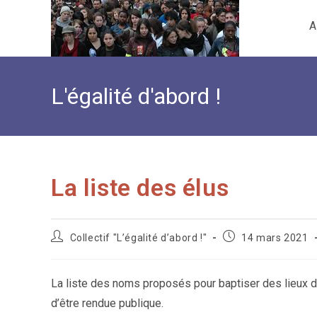
Skip
A
to
content
L'égalité d'abord !
La liste des élus
Auteur/autrice
Publication
Collectif "L’égalité d’abord !"
14 mars 2021
de
publiée :
la
publication :
La liste des noms proposés pour baptiser des lieux d
d’être rendue publique.