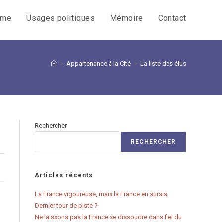
sme
Usages politiques
Mémoire
Contact
>
Appartenance à la Cité
>
La liste des élus
Rechercher
RECHERCHER
Articles récents
La France vigoureuse, mais la France en sursis.
Dernier tour de piste ?
Ne laissons pas la France se dissoudre dans fiel du