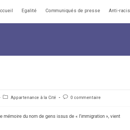
ccueil
Egalité
Communiqués de presse
Anti-raci
Post
Commentaires
Appartenance à la Cité
0 commentaire
category:
de
la
publication :
e mémoire du nom de gens issus de « l’immigration », vient