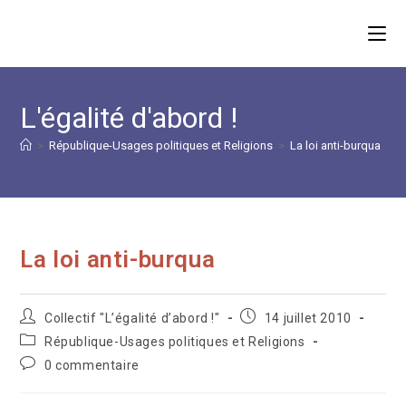
Skip
to
content
L'égalité d'abord !
>
République-Usages politiques et Religions
>
La loi anti-burqua
La loi anti-burqua
Auteur/autrice
Publication
Collectif "L’égalité d’abord !"
14 juillet 2010
de
publiée :
Post
République-Usages politiques et Religions
la
category:
Commentaires
0 commentaire
publication :
de
la