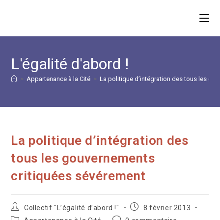
Skip
to
content
L'égalité d'abord !
>
Appartenance à la Cité
>
La politique d’intégration des tous les g
La politique d’intégration des
tous les gouvernements
critiquées sévérement
Auteur/autrice
Publication
Collectif "L’égalité d’abord !"
8 février 2013
de
publiée :
Post
Commentaires