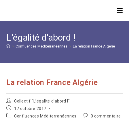
Skip
to
content
L'égalité d'abord !
>
Confluences Méditerranéennes
>
La relation France Algérie
La relation France Algérie
Auteur/autrice
Collectif "L’égalité d’abord !"
de
Publication
17 octobre 2017
la
publiée :
Post
Commentaires
Confluences Méditerranéennes
0 commentaire
publication :
category:
de
la