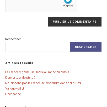
votre
site
(facultatif)
Rechercher
RECHERCHER
Articles récents
La France vigoureuse, mais la France en sursis.
Dernier tour de piste ?
Ne laissons pas la France se dissoudre dans fiel du RN !
Val que vaille!
Déchéance