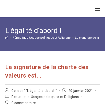
Skip
to
content
L'égalité d'abord !
>
République-Usages politiques et Religions
>
La signature de la cha
La signature de la charte des
valeurs est…
Auteur/autrice
Publication
Collectif "L’égalité d’abord !"
20 janvier 2021
de
publiée :
Post
République-Usages politiques et Religions
la
category:
Commentaires
0 commentaire
publication :