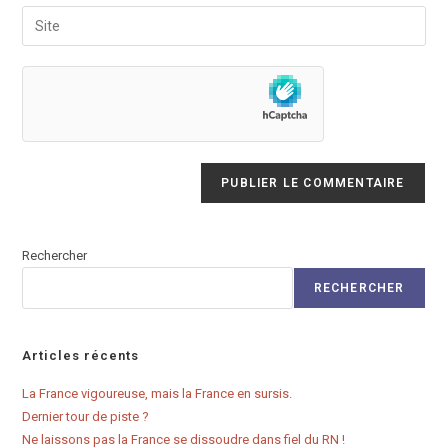
email
Saisir
to
address
l’URL
comment
to
de
comment
votre
site
(facultatif)
Rechercher
RECHERCHER
Articles récents
La France vigoureuse, mais la France en sursis.
Dernier tour de piste ?
Ne laissons pas la France se dissoudre dans fiel du RN !