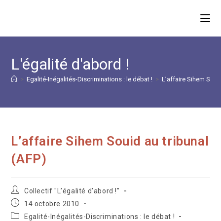
Skip
to
content
L'égalité d'abord !
>
Egalité-Inégalités-Discriminations : le débat !
>
L’affaire Sihem Souid
L’affaire Sihem Souid au tribunal
(AFP)
Auteur/autrice
Collectif "L’égalité d’abord !"
de
Publication
14 octobre 2010
la
publiée :
Post
Egalité-Inégalités-Discriminations : le débat !
publication :