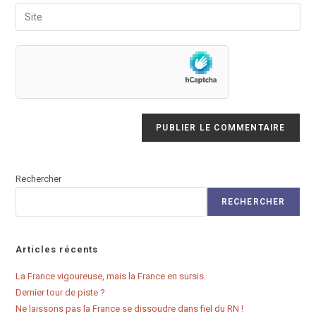
email
Saisir
to
address
l’URL
comment
to
de
comment
votre
site
(facultatif)
Rechercher
RECHERCHER
Articles récents
La France vigoureuse, mais la France en sursis.
Dernier tour de piste ?
Ne laissons pas la France se dissoudre dans fiel du RN !