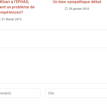
Khiari à l’EPHAD,
Un bien sympathique débat
ent un problème de
29 janvier 2010
ompétences?
21 février 2013
Saisir
l’URL
de