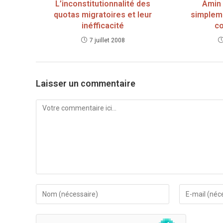
L’inconstitutionnalité des
Amin 
quotas migratoires et leur
simplem
inéfficacité
c
7 juillet 2008
Laisser un commentaire
Comment
Enter
Enter
your
your
name
email