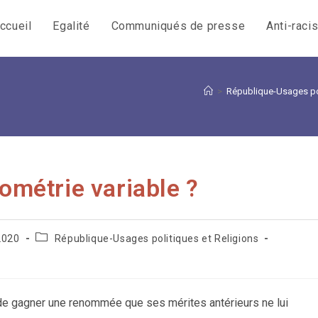
ccueil
Egalité
Communiqués de presse
Anti-raci
>
République-Usages pol
éométrie variable ?
Post
2020
République-Usages politiques et Religions
category:
 de gagner une renommée que ses mérites antérieurs ne lui