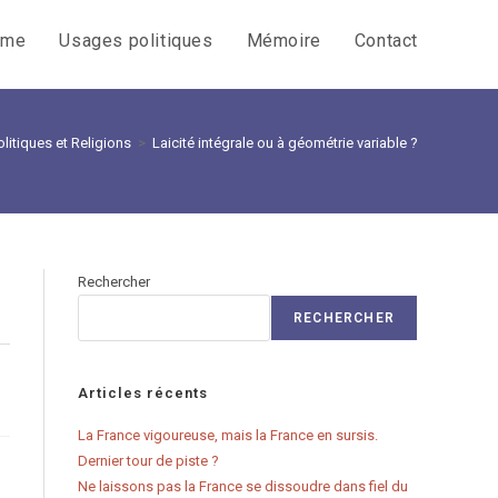
sme
Usages politiques
Mémoire
Contact
itiques et Religions
>
Laicité intégrale ou à géométrie variable ?
Rechercher
RECHERCHER
Articles récents
La France vigoureuse, mais la France en sursis.
Dernier tour de piste ?
Ne laissons pas la France se dissoudre dans fiel du