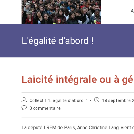
Skip
A
to
content
L'égalité d'abord !
Laicité intégrale ou à g
Auteur/autrice
Publication
Collectif "L’égalité d’abord !"
18 septembre 
de
publiée :
Commentaires
0 commentaire
la
de
publication :
la
publication :
La député LREM de Paris, Anne Christine Lang, vient