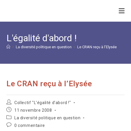
Skip
to
content
L'égalité d'abord !
>
La diversité politique en question
>
Le CRAN reçu à l’Elysée
Le CRAN reçu à l’Elysée
Auteur/autrice
Collectif "L’égalité d’abord !"
de
Publication
11 novembre 2008
la
publiée :
Post
La diversité politique en question
publication :
category:
Commentaires
0 commentaire
de