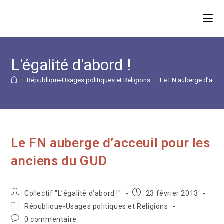
Skip
to
content
L'égalité d'abord !
>
République-Usages politiques et Religions
>
Le FN auberge d’acceu
Le FN auberge d’acceuil pour les
anciens du GUD
Auteur/autrice
Publication
Collectif "L’égalité d’abord !"
23 février 2013
de
publiée :
Post
République-Usages politiques et Religions
la
category:
Commentaires
0 commentaire
publication :