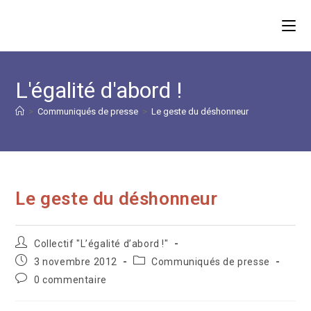
Skip
to
content
L'égalité d'abord !
>
Communiqués de presse
>
Le geste du déshonneur
Le geste du déshonneur
Auteur/autrice
Collectif "L’égalité d’abord !"
de
Publication
Post
3 novembre 2012
Communiqués de presse
la
publiée :
category:
Commentaires
0 commentaire
publication :
de
la