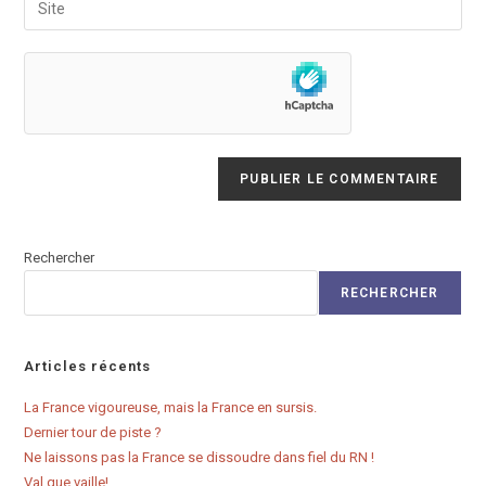
to
address
l’URL
comment
to
de
comment
votre
site
(facultatif)
Rechercher
RECHERCHER
Articles récents
La France vigoureuse, mais la France en sursis.
Dernier tour de piste ?
Ne laissons pas la France se dissoudre dans fiel du RN !
Val que vaille!