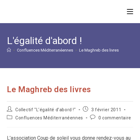
Skip
to
content
L'égalité d'abord !
>
Confluences Méditerranéennes
>
Le Maghreb des livres
Le Maghreb des livres
Auteur/autrice
Publication
Collectif "L’égalité d’abord !"
3 février 2011
de
publiée :
Post
Commentaires
Confluences Méditerranéennes
0 commentaire
la
category:
de
publication :
la
publication :
L’association Coup de soleil vous donne rendez-vous au