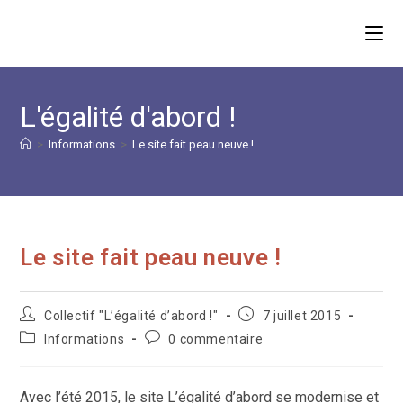
Skip
to
content
L'égalité d'abord !
>
Informations
>
Le site fait peau neuve !
Le site fait peau neuve !
Auteur/autrice
Publication
Collectif "L’égalité d’abord !"
7 juillet 2015
de
publiée :
Post
Commentaires
Informations
0 commentaire
la
category:
de
publication :
la
publication :
Avec l’été 2015, le site L’égalité d’abord se modernise et