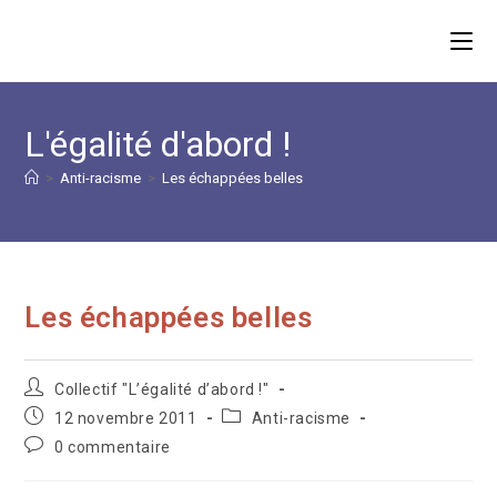
Skip
to
content
L'égalité d'abord !
>
Anti-racisme
>
Les échappées belles
Les échappées belles
Auteur/autrice
Collectif "L’égalité d’abord !"
de
Publication
Post
12 novembre 2011
Anti-racisme
la
publiée :
category:
Commentaires
0 commentaire
publication :
de
la