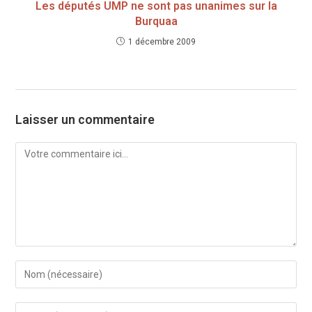
Les députés UMP ne sont pas unanimes sur la
Burquaa
1 décembre 2009
Laisser un commentaire
Comment
Enter
your
name
Enter