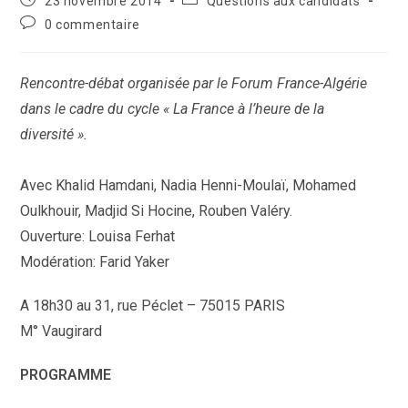
23 novembre 2014
Questions aux candidats
la
publiée :
category:
Commentaires
0 commentaire
publication :
de
la
publication :
Rencontre-débat organisée par le Forum France-Algérie
dans le cadre du cycle « La France à l’heure de la
diversité ».
Avec Khalid Hamdani, Nadia Henni-Moulaï, Mohamed
Oulkhouir, Madjid Si Hocine, Rouben Valéry.
Ouverture: Louisa Ferhat
Modération: Farid Yaker
A 18h30 au 31, rue Péclet – 75015 PARIS
M° Vaugirard
PROGRAMME