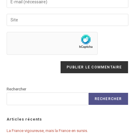
or
your
username
email
Saisir
to
address
l’URL
comment
to
de
comment
votre
site
(facultatif)
Rechercher
RECHERCHER
Articles récents
La France vigoureuse, mais la France en sursis.