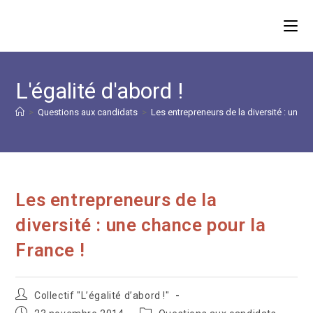
Skip
to
content
L'égalité d'abord !
>
Questions aux candidats
>
Les entrepreneurs de la diversité : une c
Les entrepreneurs de la
diversité : une chance pour la
France !
Auteur/autrice
Collectif "L’égalité d’abord !"
de
Publication
Post