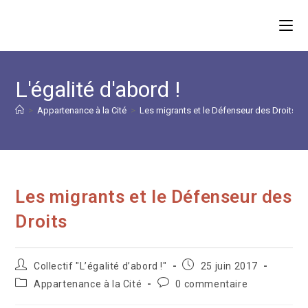
Skip
to
content
L'égalité d'abord !
>
Appartenance à la Cité
>
Les migrants et le Défenseur des Droits
Les migrants et le Défenseur des
Droits
Auteur/autrice
Publication
Collectif "L’égalité d’abord !"
25 juin 2017
de
publiée :
Post
Commentaires
Appartenance à la Cité
0 commentaire
la
category:
de
publication :