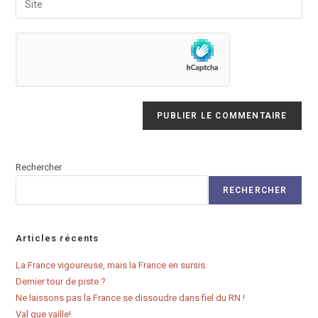
to
address
l’URL
comment
to
de
comment
votre
site
(facultatif)
Rechercher
RECHERCHER
Articles récents
La France vigoureuse, mais la France en sursis.
Dernier tour de piste ?
Ne laissons pas la France se dissoudre dans fiel du RN !
Val que vaille!