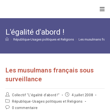
Skip
to
content
L'égalité d'abord !
>
République-Usages politiques et Religions
>
Les musulmans frança
Les musulmans français sous
surveillance
Auteur/autrice
Publication
Collectif "L’égalité d’abord !"
4 juillet 2008
de
publiée :
Post
République-Usages politiques et Religions
la
category:
Commentaires
0 commentaire
publication :