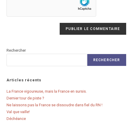
votre
site
(facultatif)
Rechercher
RECHERCHER
Articles récents
La France vigoureuse, mais la France en sursis.
Dernier tour de piste ?
Ne laissons pas la France se dissoudre dans fiel du RN !
Val que vaille!
Déchéance