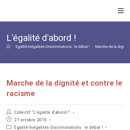
Skip
to
content
L'égalité d'abord !
>
Egalité-Inégalités-Discriminations : le débat !
>
Marche de la dignité 
Marche de la dignité et contre le
racisme
Auteur/autrice
Collectif "L’égalité d’abord !"
de
Publication
27 octobre 2015
la
publiée :
Post
Egalité-Inégalités-Discriminations : le débat !
publication :