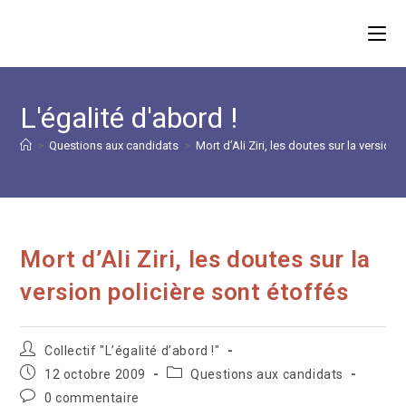
Skip
to
content
L'égalité d'abord !
>
Questions aux candidats
>
Mort d’Ali Ziri, les doutes sur la version 
Mort d’Ali Ziri, les doutes sur la
version policière sont étoffés
Auteur/autrice
Collectif "L’égalité d’abord !"
de
Publication
Post
12 octobre 2009
Questions aux candidats
la
publiée :
category:
Commentaires
0 commentaire
publication :