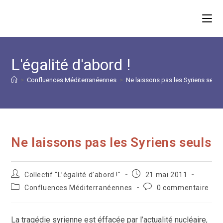
Skip
to
content
L'égalité d'abord !
>
Confluences Méditerranéennes
>
Ne laissons pas les Syriens seuls
Ne laissons pas les Syriens seuls
Auteur/autrice
Publication
Collectif "L’égalité d’abord !"
21 mai 2011
de
publiée :
Post
Commentaires
Confluences Méditerranéennes
0 commentaire
la
category:
de
publication :
la
publication :
La tragédie syrienne est éffacée par l’actualité nucléaire,