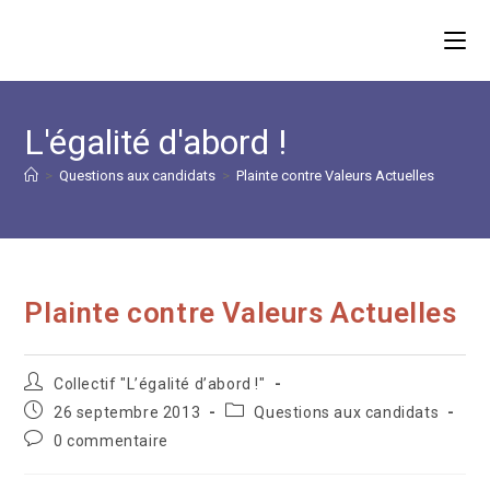
Skip
to
content
L'égalité d'abord !
>
Questions aux candidats
>
Plainte contre Valeurs Actuelles
Plainte contre Valeurs Actuelles
Auteur/autrice
Collectif "L’égalité d’abord !"
de
Publication
Post
26 septembre 2013
Questions aux candidats
la
publiée :
category:
Commentaires
0 commentaire
publication :
de
la