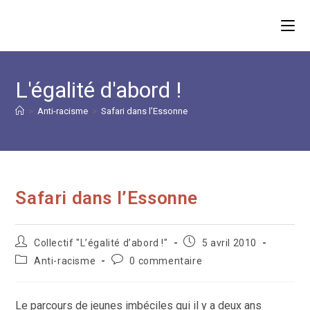
Skip
to
content
L'égalité d'abord !
>
Anti-racisme
>
Safari dans l’Essonne
Safari dans l’Essonne
Auteur/autrice
Publication
Collectif "L’égalité d’abord !"
5 avril 2010
de
publiée :
Post
Commentaires
Anti-racisme
0 commentaire
la
category:
de
publication :
la
publication :
Le parcours de jeunes imbéciles qui il y a deux ans