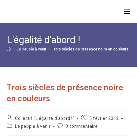
Skip
to
content
L'égalité d'abord !
>
Le peuple à venir
>
Trois siècles de présence noire en couleurs
Trois siècles de présence noire
en couleurs
Auteur/autrice
Publication
Collectif "L’égalité d’abord !"
5 février 2012
de
publiée :
Post
Commentaires
Le peuple à venir
0 commentaire
la
category:
de
publication :