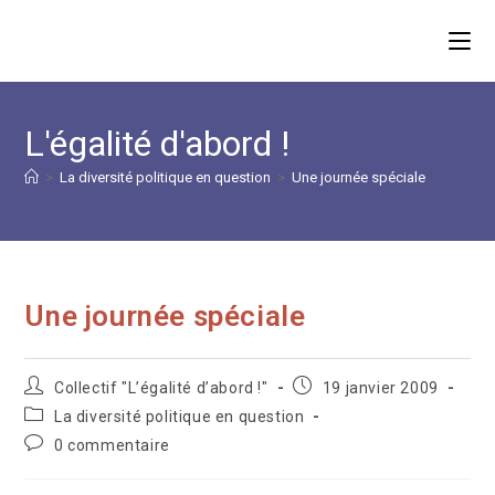
Skip
to
content
L'égalité d'abord !
>
La diversité politique en question
>
Une journée spéciale
Une journée spéciale
Auteur/autrice
Publication
Collectif "L’égalité d’abord !"
19 janvier 2009
de
publiée :
Post
La diversité politique en question
la
category:
Commentaires
0 commentaire
publication :
de
la