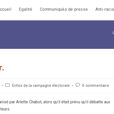
ccueil
Egalité
Communiqués de presse
Anti-raci
r.
Post
Commentaires
Echos de la campagne électorale
0 commentaire
category:
de
la
publication :
isé par Arlette Chabot, alors qu’il était prévu qu’il débatte aux
teurs.