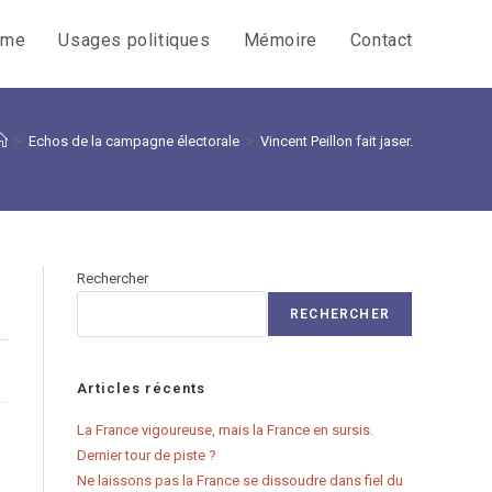
sme
Usages politiques
Mémoire
Contact
>
Echos de la campagne électorale
>
Vincent Peillon fait jaser.
Rechercher
RECHERCHER
Articles récents
La France vigoureuse, mais la France en sursis.
Dernier tour de piste ?
Ne laissons pas la France se dissoudre dans fiel du