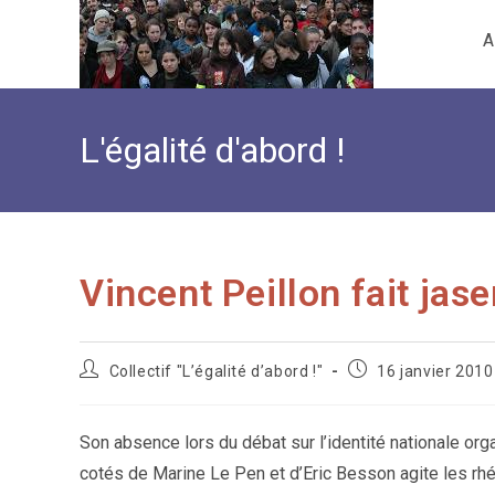
Skip
A
to
content
L'égalité d'abord !
Vincent Peillon fait jase
Auteur/autrice
Publication
Collectif "L’égalité d’abord !"
16 janvier 2010
de
publiée :
la
publication :
Son absence lors du débat sur l’identité nationale organ
cotés de Marine Le Pen et d’Eric Besson agite les rhé