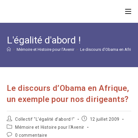
Skip
to
content
L'égalité d'abord !
>
Mémoire et Histoire pour l'Avenir
>
Le discours d’Obama en Afrique
Le discours d’Obama en Afrique,
un exemple pour nos dirigeants?
Auteur/autrice
Publication
Collectif "L’égalité d’abord !"
12 juillet 2009
de
publiée :
Post
Mémoire et Histoire pour l'Avenir
la
category:
Commentaires
0 commentaire
publication :