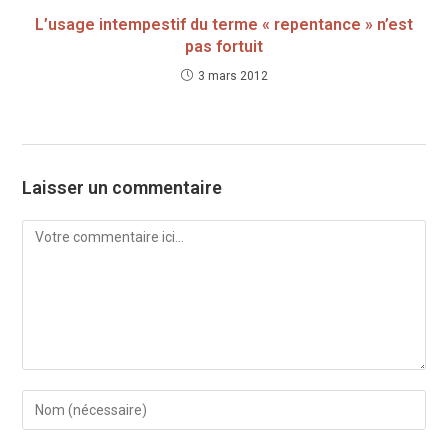
L’usage intempestif du terme « repentance » n’est
pas fortuit
3 mars 2012
Laisser un commentaire
Comment
Enter
your