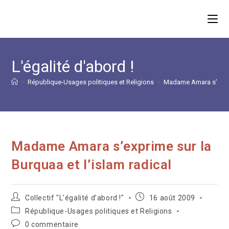
Skip
to
content
L'égalité d'abord !
>
République-Usages politiques et Religions
>
Madame Amara s’exprim
Madame Amara s’exprime sur la
Burquaa et l’islam radical
Auteur/autrice
Publication
Collectif "L’égalité d’abord !"
16 août 2009
de
publiée :
Post
République-Usages politiques et Religions
la
category:
Commentaires
0 commentaire
publication :