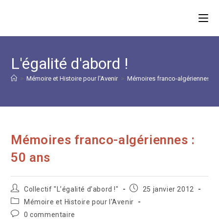
Skip
to
content
L'égalité d'abord !
>
Mémoire et Histoire pour l'Avenir
>
Mémoires franco-algériennes : 5
Mémoires franco-algériennes :
50 ans
Auteur/autrice
Publication
Collectif "L’égalité d’abord !"
25 janvier 2012
de
publiée :
Post
Mémoire et Histoire pour l'Avenir
la
category:
Commentaires
0 commentaire
publication :