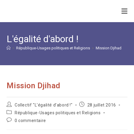
Skip
to
content
L'égalité d'abord !
>
République-Usages politiques et Religions
>
Mission Djihad
Mission Djihad
Auteur/autrice
Publication
Collectif "L’égalité d’abord !"
28 juillet 2016
de
publiée :
Post
République-Usages politiques et Religions
la
category:
Commentaires
0 commentaire
publication :
de
la