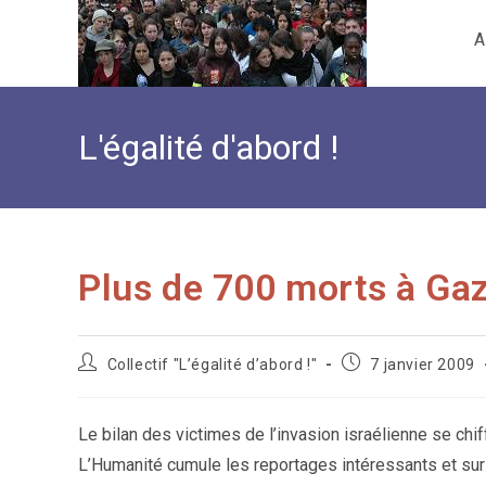
Skip
A
to
content
L'égalité d'abord !
Plus de 700 morts à Ga
Auteur/autrice
Publication
Collectif "L’égalité d’abord !"
7 janvier 2009
de
publiée :
la
publication :
Le bilan des victimes de l’invasion israélienne se chi
L’Humanité cumule les reportages intéressants et sur