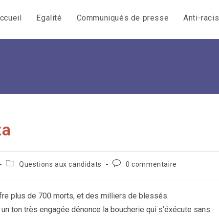
ccueil
Egalité
Communiqués de presse
Anti-raci
za
Post
Commentaires
Questions aux candidats
0 commentaire
category:
de
la
publication :
ffre plus de 700 morts, et des milliers de blessés.
 un ton très engagée dénonce la boucherie qui s’éxécute sans