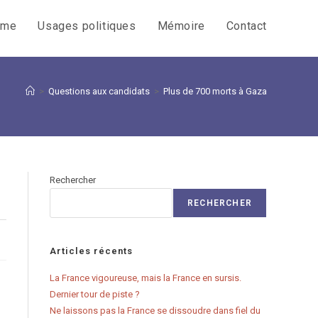
sme
Usages politiques
Mémoire
Contact
>
Questions aux candidats
>
Plus de 700 morts à Gaza
Rechercher
RECHERCHER
Articles récents
La France vigoureuse, mais la France en sursis.
Dernier tour de piste ?
Ne laissons pas la France se dissoudre dans fiel du